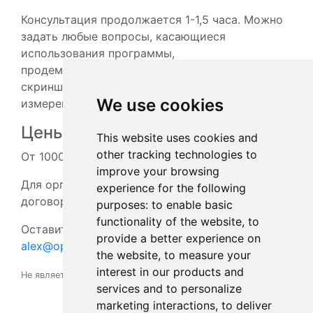
Консультация продолжается 1-1,5 часа. Можно
задать любые вопросы, касающиеся
использования программы,
продемонстрировать какие-либо графики/
скриншоты, обсудить приемы работы с
We use cookies
измерениями.
Цены:
This website uses cookies and
other tracking technologies to
От 10000₽ за 1 консультацию.
improve your browsing
Для организаций возможно заключение
experience for the following
договора на техническую поддержку.
purposes:
to enable basic
functionality of the website
,
to
Оставить заявку на консультацию —
provide a better experience on
alex@opensoundmeter.com
the website
,
to measure your
interest in our products and
Не является публичной офертой
services and to personalize
marketing interactions
,
to deliver